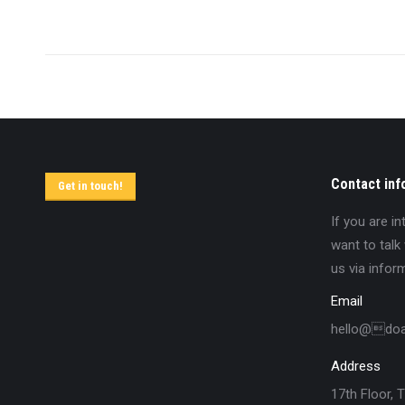
Contact inf
Get in touch!
If you are i
want to talk
us via infor
Email
hello@do
Address
17th Floor, 